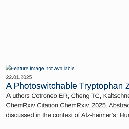
22.01.2025
A Photoswitchable Tryptophan Zi
A
uthors Cotroneo ER, Cheng TC, Kaltschne
ChemRxiv Citation ChemRxiv. 2025. Abstract 
discussed in the context of Alz-heimer’s, H