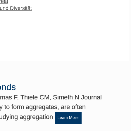
reat
und Diversität
onds
mas F, Thiele CM, Simeth N Journal
 to form aggregates, are often
studying aggregation
Learn More