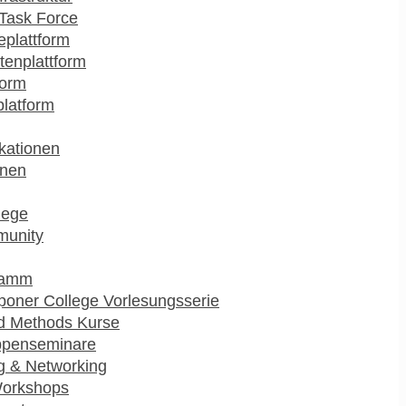
Task Force
plattform
enplattform
form
platform
kationen
onen
lege
munity
ramm
poner College Vorlesungsserie
d Methods Kurse
ppenseminare
g & Networking
Workshops