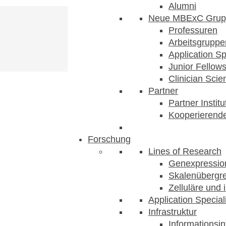
Alumni
Neue MBExC Grup
Professuren
Arbeitsgruppe
Application Sp
Junior Fellow
Clinician Scien
Partner
Partner Instit
Kooperierende
Forschung
Lines of Research
Genexpression
Skalenübergre
Zelluläre und 
Application Special
Infrastruktur
Informationsin