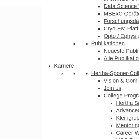
Data Science 
MBExC Geräte
Forschungsdat
Cryo-EM Plat
Opto / Ephys 
Publikationen
Neueste Publi
Alle Publikati
Karriere
Hertha-Sponer-Col
Vision & Com
Join us
College Prog
Hertha S
Advance
Kleingru
Mentorin
Career 