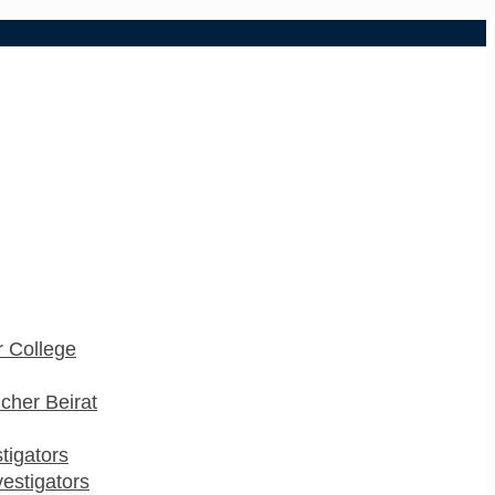
 College
cher Beirat
stigators
estigators