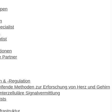
pen
n
ecialist
s
tist
utionen
 Partner
 & -Regulation
ifende Methoden zur Erforschung von Herz und Gehirn
interzelluläre Signalvermittlung
ists
frastruktur