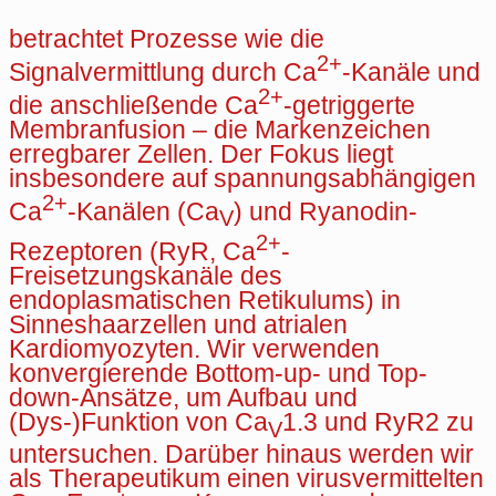
betrachtet Prozesse wie die
2+
Signalvermittlung durch Ca
-Kanäle und
2+
die anschließende Ca
-getriggerte
Membranfusion – die Markenzeichen
erregbarer Zellen. Der Fokus liegt
insbesondere auf spannungsabhängigen
2+
Ca
-Kanälen (Ca
) und Ryanodin-
V
2+
Rezeptoren (RyR, Ca
-
Freisetzungskanäle des
endoplasmatischen Retikulums) in
Sinneshaarzellen und atrialen
Kardiomyozyten. Wir verwenden
konvergierende Bottom-up- und Top-
down-Ansätze, um Aufbau und
(Dys-)Funktion von Ca
1.3 und RyR2 zu
V
untersuchen. Darüber hinaus werden wir
als Therapeutikum einen virusvermittelten