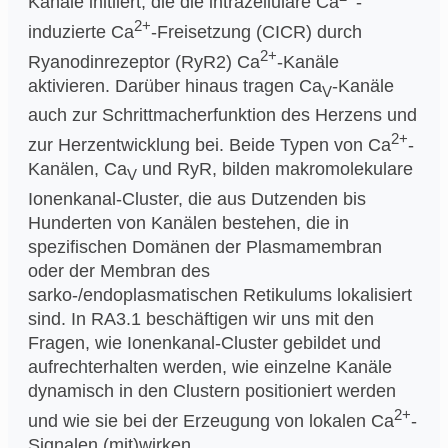
Kanäle initiiert, die die intrazelluläre Ca
-
2+
induzierte Ca
-Freisetzung (CICR) durch
2+
Ryanodinrezeptor (RyR2) Ca
-Kanäle
aktivieren. Darüber hinaus tragen Ca
-Kanäle
V
auch zur Schrittmacherfunktion des Herzens und
2+
zur Herzentwicklung bei. Beide Typen von Ca
-
Kanälen, Ca
und RyR, bilden makromolekulare
V
Ionenkanal-Cluster, die aus Dutzenden bis
Hunderten von Kanälen bestehen, die in
spezifischen Domänen der Plasmamembran
oder der Membran des
sarko-/endoplasmatischen Retikulums lokalisiert
sind. In RA3.1 beschäftigen wir uns mit den
Fragen, wie Ionenkanal-Cluster gebildet und
aufrechterhalten werden, wie einzelne Kanäle
dynamisch in den Clustern positioniert werden
2+
und wie sie bei der Erzeugung von lokalen Ca
-
Signalen (mit)wirken.