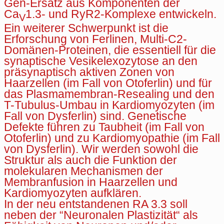
Gen-Ersatz aus Komponenten der
Ca
1.3- und RyR2-Komplexe entwickeln.
V
Ein weiterer Schwerpunkt ist die
Erforschung von Ferlinen, Multi-C2-
Domänen-Proteinen, die essentiell für die
synaptische Vesikelexozytose an den
präsynaptisch aktiven Zonen von
Haarzellen (im Fall von Otoferlin) und für
das Plasmamembran-Resealing und den
T-Tubulus-Umbau in Kardiomyozyten (im
Fall von Dysferlin) sind. Genetische
Defekte führen zu Taubheit (im Fall von
Otoferlin) und zu Kardiomyopathie (im Fall
von Dysferlin). Wir werden sowohl die
Struktur als auch die Funktion der
molekularen Mechanismen der
Membranfusion in Haarzellen und
Kardiomyozyten aufklären.
In der neu entstandenen RA 3.3 soll
neben der “Neuronalen Plastizität“ als