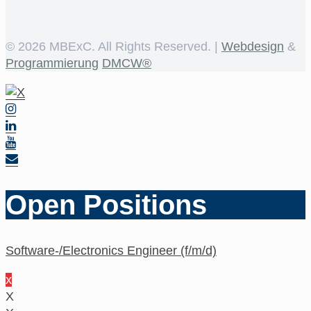
©
2026 MBExC. All Rights Reserved. |
Webdesign
&
Programmierung
DMCW®
Open Positions
Software-/Electronics Engineer (f/m/d)
x
X