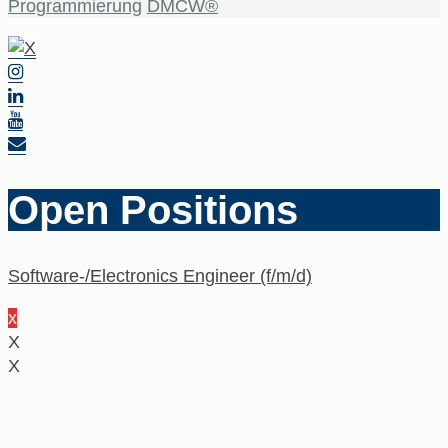
Programmierung
DMCW®
Open Positions
Software-/Electronics Engineer (f/m/d)
x
X
X