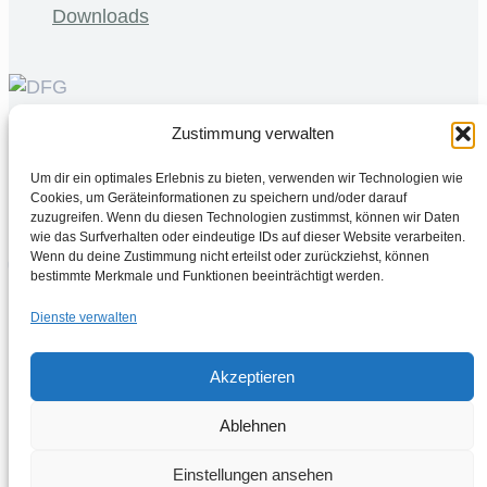
Downloads
Zustimmung verwalten
©
2026 MBExC. All Rights Reserved. |
Webdesign
&
Um dir ein optimales Erlebnis zu bieten, verwenden wir Technologien wie
Programmierung
DMCW®
Cookies, um Geräteinformationen zu speichern und/oder darauf
zuzugreifen. Wenn du diesen Technologien zustimmst, können wir Daten
wie das Surfverhalten oder eindeutige IDs auf dieser Website verarbeiten.
Wenn du deine Zustimmung nicht erteilst oder zurückziehst, können
bestimmte Merkmale und Funktionen beeinträchtigt werden.
Dienste verwalten
Akzeptieren
Open Positions
Ablehnen
Einstellungen ansehen