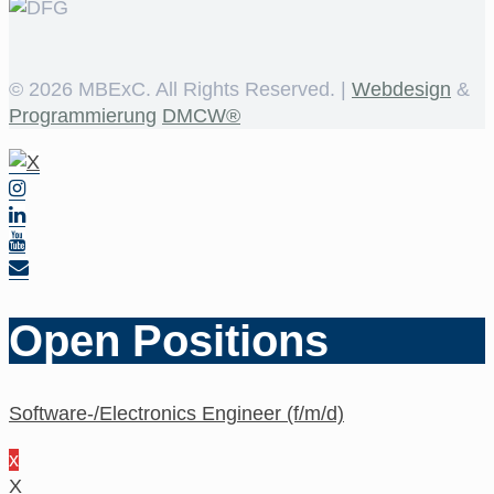
©
2026 MBExC. All Rights Reserved. |
Webdesign
&
Programmierung
DMCW®
Open Positions
Software-/Electronics Engineer (f/m/d)
x
X