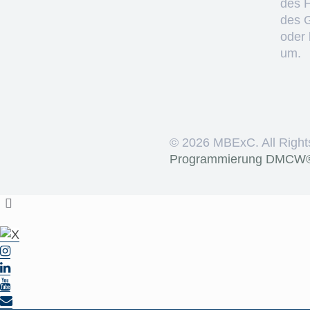
des 
des 
oder 
um.
©
2026 MBExC. All Right
Programmierung
DMCW