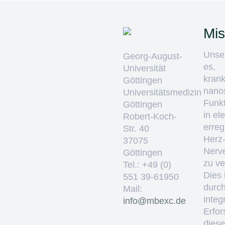
Mis
Unser
Georg-August-
es,
Universität
krank
Göttingen
nano
Universitätsmedizin
Funkt
Göttingen
in el
Robert-Koch-
erre
Str. 40
Herz
37075
Nerv
Göttingen
zu ve
Tel.: +49 (0)
Dies 
551 39-61950
durc
Mail:
integ
ed.cxebm@ofni
Erfo
diese