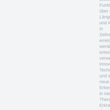
Funkt
über
Läng
und 
in
Zelln
errei
werd
entwi
verw
innov
Tech
und 
neue
Erke
in ne
Thera
Erkr