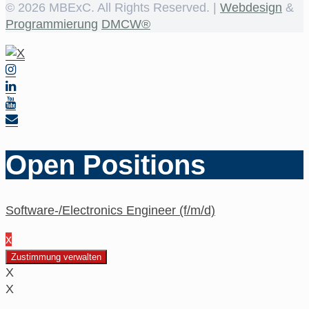
©
2026 MBExC. All Rights Reserved. |
Webdesign
&
Programmierung
DMCW®
Open Positions
Software-/Electronics Engineer (f/m/d)
x
Zustimmung verwalten
X
X