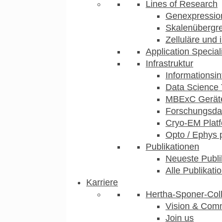
Lines of Research
Genexpression
Skalenübergre
Zelluläre und 
Application Special
Infrastruktur
Informationsin
Data Science 
MBExC Geräte
Forschungsdat
Cryo-EM Plat
Opto / Ephys 
Publikationen
Neueste Publi
Alle Publikati
Karriere
Hertha-Sponer-Col
Vision & Com
Join us