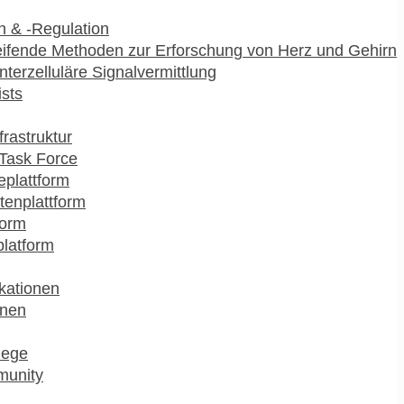
 & -Regulation
ifende Methoden zur Erforschung von Herz und Gehirn
interzelluläre Signalvermittlung
ists
frastruktur
Task Force
plattform
enplattform
form
platform
kationen
onen
lege
munity