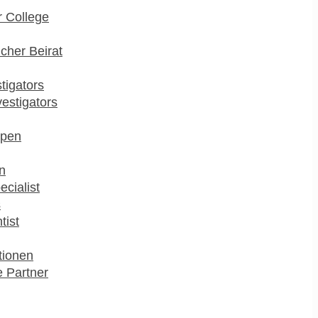
 College
cher Beirat
stigators
estigators
pen
n
ecialist
s
tist
utionen
 Partner