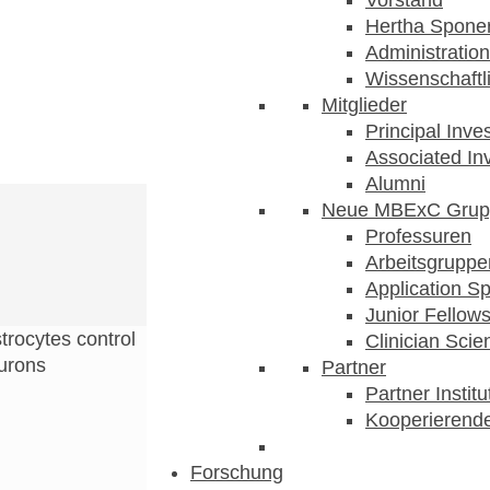
Hertha Sponer
Administration
Wissenschaftli
Mitglieder
Principal Inve
Associated Inv
Alumni
Neue MBExC Grup
Professuren
Arbeitsgruppe
Application Sp
Junior Fellow
trocytes control
Clinician Scien
eurons
Partner
Partner Instit
Kooperierende
Forschung