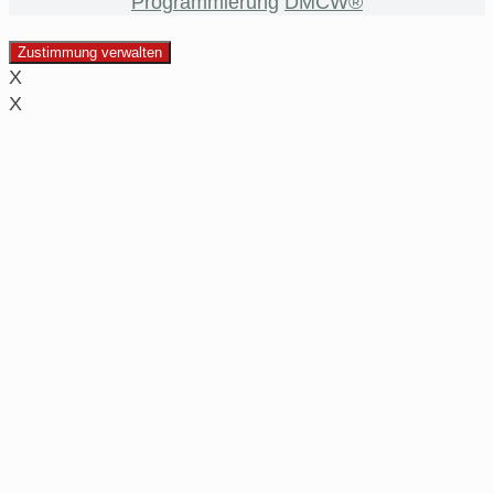
Programmierung
DMCW®
Zustimmung verwalten
X
X