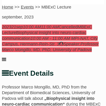
Home
>>
Events
>>
MBExC Lecture
september, 2023
2023
21
sep
10:00 AM
11:00 AM
Cancelled
MBExC
Lecture
Biophysical insight into neuro-cardiac
communication
10:00 AM - 11:00 AM
MPI-NAT, City
Campus
, Hermann-Rein-Str. 3
Speaker:
Professor
Marco Mongillo, MD, PhD, University of Padova
Event Details
Professor
Marco Mongillo, MD, PhD from the
Department of Biomedical Sciences, University of
Padova
will talk about
„Biophysical insight into
neuro-cardiac communication“
during the MBExC