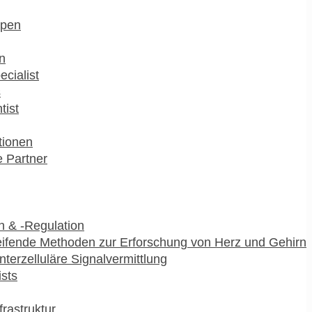
pen
n
ecialist
s
tist
utionen
 Partner
 & -Regulation
ifende Methoden zur Erforschung von Herz und Gehirn
interzelluläre Signalvermittlung
ists
frastruktur