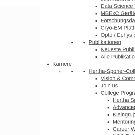
Data Science 
MBExC Geräte
Forschungsdat
Cryo-EM Plat
Opto / Ephys 
Publikationen
Neueste Publi
Alle Publikati
Karriere
Hertha-Sponer-Col
Vision & Com
Join us
College Prog
Hertha S
Advance
Kleingru
Mentorin
Career 