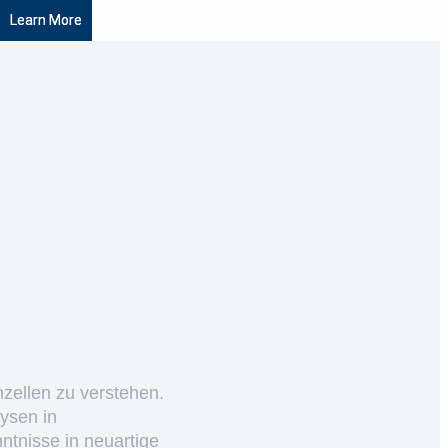
s
Learn More
nzellen zu verstehen.
ysen in
ntnisse in neuartige