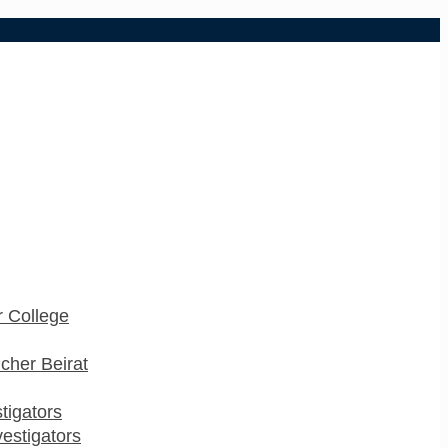
 College
cher Beirat
stigators
estigators