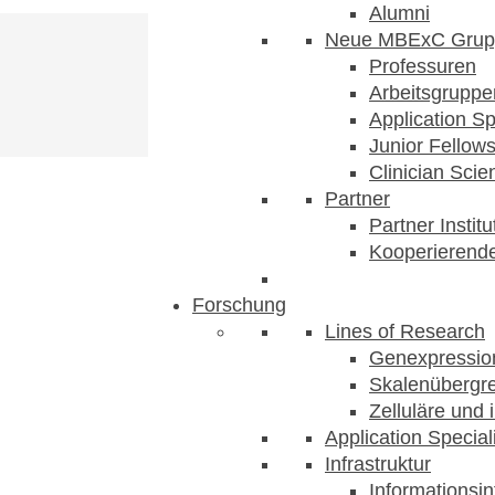
Alumni
Neue MBExC Grup
Professuren
Arbeitsgruppe
Application Sp
Junior Fellow
Clinician Scien
Partner
Partner Instit
Kooperierende
Forschung
Lines of Research
Genexpression
Skalenübergre
Zelluläre und 
Application Special
Infrastruktur
Informationsin