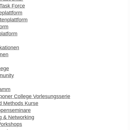
Task Force
plattform
enplattform
form
platform
kationen
onen
lege
munity
ramm
poner College Vorlesungsserie
d Methods Kurse
ppenseminare
g & Networking
Workshops