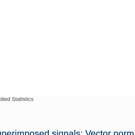
ed Statistics
lied Statistics
superimposed signals: Vector nor