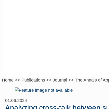
The Annals of Appli
Home
>>
Publications
>>
Journal
>>
The Annals of App
01.06.2024
Analyzing cross-talk between 