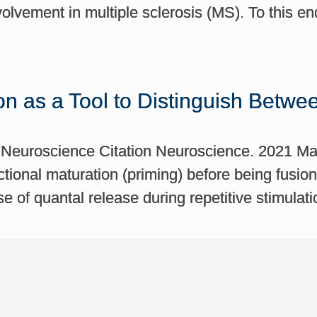
volvement in multiple sclerosis (MS). To this 
on as a Tool to Distinguish Betwe
 Neuroscience Citation Neuroscience. 2021 Ma
ctional maturation (priming) before being fusi
of quantal release during repetitive stimulati