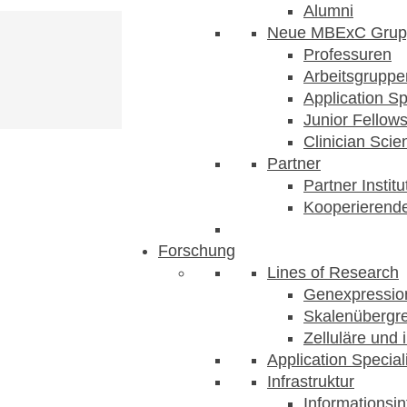
Alumni
Neue MBExC Grup
Professuren
Arbeitsgruppe
Application Sp
Junior Fellow
Clinician Scien
Partner
Partner Instit
Kooperierende
Forschung
Lines of Research
Genexpression
Skalenübergre
Zelluläre und 
Application Special
Infrastruktur
Informationsin