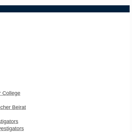
 College
cher Beirat
stigators
estigators