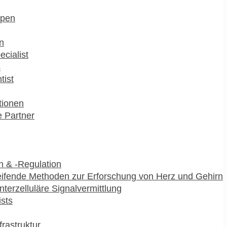
pen
n
ecialist
s
tist
utionen
 Partner
 & -Regulation
ifende Methoden zur Erforschung von Herz und Gehirn
interzelluläre Signalvermittlung
ists
frastruktur