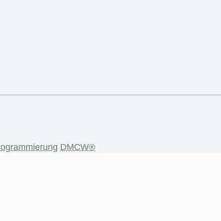
rogrammierung
DMCW®