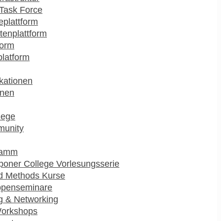
Task Force
plattform
enplattform
form
platform
kationen
onen
lege
munity
ramm
poner College Vorlesungsserie
d Methods Kurse
ppenseminare
g & Networking
Workshops