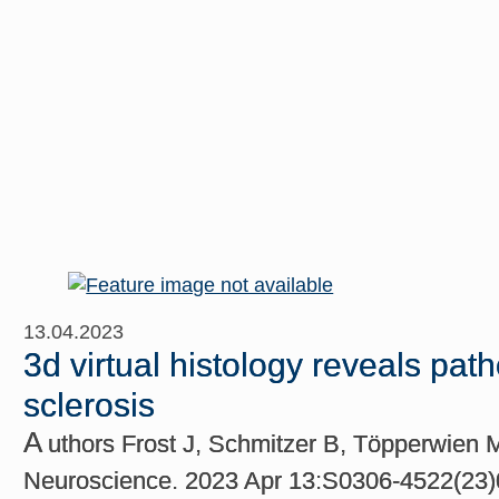
13.04.2023
3d virtual histology reveals path
sclerosis
A
uthors Frost J, Schmitzer B, Töpperwien 
Neuroscience. 2023 Apr 13:S0306-4522(23)001