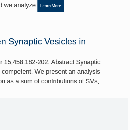
end we analyze
Learn More
en Synaptic Vesicles in
r 15;458:182-202. Abstract Synaptic
on competent. We present an analysis
on as a sum of contributions of SVs,