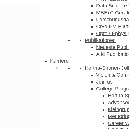
Data Science 
MBExC Geräte
Forschungsdat
Cryo-EM Plat
Opto / Ephys 
Publikationen
Neueste Publi
Alle Publikati
Karriere
Hertha-Sponer-Col
Vision & Com
Join us
College Prog
Hertha S
Advance
Kleingru
Mentorin
Career 