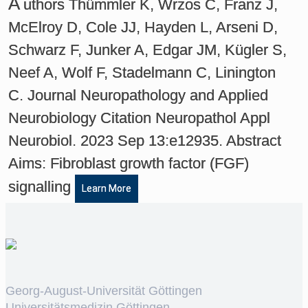
A
uthors Thümmler K, Wrzos C, Franz J,
McElroy D, Cole JJ, Hayden L, Arseni D,
Schwarz F, Junker A, Edgar JM, Kügler S,
Neef A, Wolf F, Stadelmann C, Linington
C. Journal Neuropathology and Applied
Neurobiology Citation Neuropathol Appl
Neurobiol. 2023 Sep 13:e12935. Abstract
Aims: Fibroblast growth factor (FGF)
signalling
Learn More
Georg-August-Universität Göttingen
Universitätsmedizin Göttingen