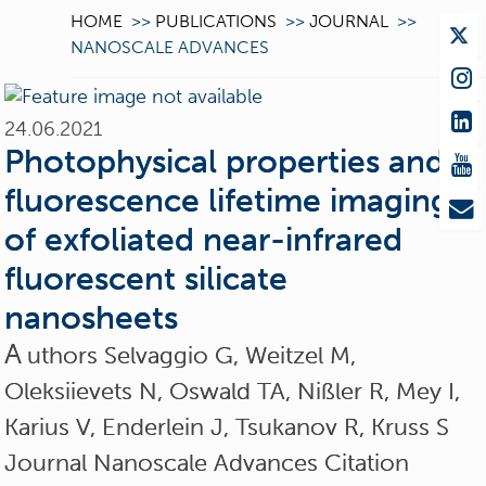
HOME
>>
PUBLICATIONS
>>
JOURNAL
>>
NANOSCALE ADVANCES
24.06.2021
Photophysical properties and
fluorescence lifetime imaging
of exfoliated near-infrared
fluorescent silicate
nanosheets
A
uthors Selvaggio G, Weitzel M,
Oleksiievets N, Oswald TA, Nißler R, Mey I,
Karius V, Enderlein J, Tsukanov R, Kruss S
Journal Nanoscale Advances Citation