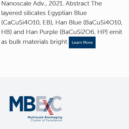
Nanoscale Adv., 2021. Abstract The
layered silicates Egyptian Blue
(CaCuSi4O10, EB), Han Blue (BaCuSi4O10,
HB) and Han Purple (BaCuSi2O6, HP) emit
as bulk materials bright
Learn More