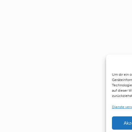
Um dir ein 
Geräteinfor
Technologie
auf dieser W
zurückziehs
Dienste ver
Akz