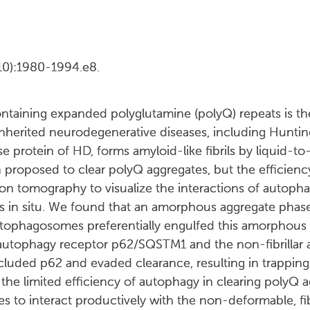
10):1980-1994.e8.
ontaining expanded polyglutamine (polyQ) repeats is th
inherited neurodegenerative diseases, including Huntin
se protein of HD, forms amyloid-like fibrils by liquid-to-
roposed to clear polyQ aggregates, but the efficiency 
on tomography to visualize the interactions of autop
ls in situ. We found that an amorphous aggregate phase e
Autophagosomes preferentially engulfed this amorphous 
autophagy receptor p62/SQSTM1 and the non-fibrillar a
excluded p62 and evaded clearance, resulting in trapping
 the limited efficiency of autophagy in clearing polyQ a
s to interact productively with the non-deformable, fibr