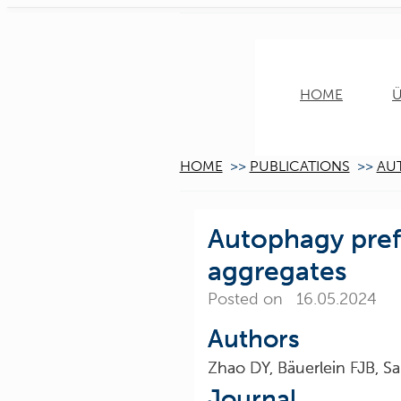
HOME
Ü
HOME
>>
PUBLICATIONS
>>
AU
Autophagy prefe
aggregates
Posted on 16.05.2024
Authors
Zhao DY, Bäuerlein FJB, Sah
Journal