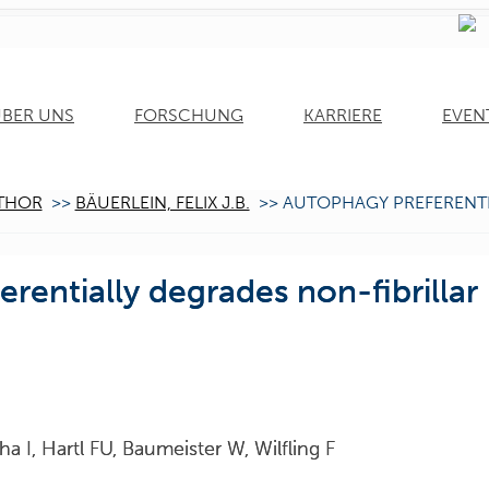
BER UNS
FORSCHUNG
KARRIERE
EVEN
THOR
>>
BÄUERLEIN, FELIX J.B.
>>
AUTOPHAGY PREFERENTI
rentially degrades non-fibrillar
a I, Hartl FU, Baumeister W, Wilfling F