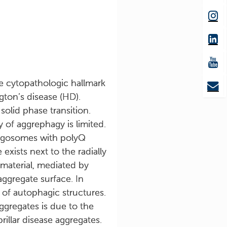
e cytopathologic hallmark
gton’s disease (HD).
solid phase transition.
of aggrephagy is limited.
hagosomes with polyQ
xists next to the radially
material, mediated by
ggregate surface. In
 of autophagic structures.
ggregates is due to the
illar disease aggregates.