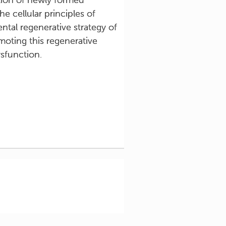
ation of newly formed
e cellular principles of
ntal regenerative strategy of
moting this regenerative
ysfunction.