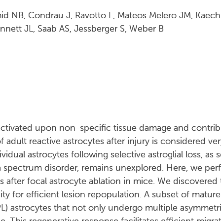
d NB, Condrau J, Ravotto L, Mateos Melero JM, Kaech 
nnett JL, Saab AS, Jessberger S, Weber B
tivated upon non-specific tissue damage and contribut
f adult reactive astrocytes after injury is considered ve
vidual astrocytes following selective astroglial loss, as 
a spectrum disorder, remains unexplored. Here, we perf
s after focal astrocyte ablation in mice. We discovered 
ity for efficient lesion repopulation. A subset of mature
PL) astrocytes that not only undergo multiple asymmetri