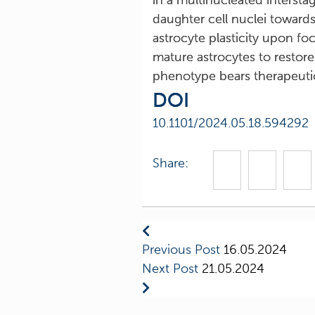
in a multinucleated intersta
daughter cell nuclei towards 
astrocyte plasticity upon fo
mature astrocytes to restore
phenotype bears therapeutic 
DOI
10.1101/2024.05.18.594292
Share:
Previous Post
16.05.2024
Next Post
21.05.2024