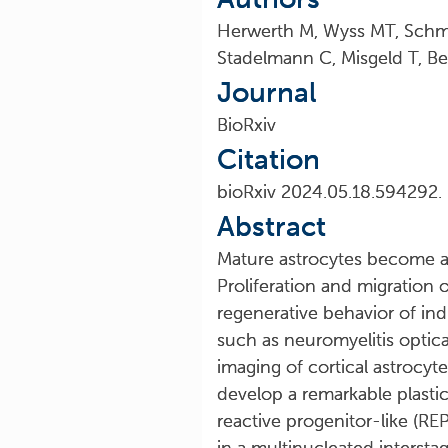
Herwerth M, Wyss MT, Schmi
Stadelmann C, Misgeld T, Be
Journal
BioRxiv
Citation
bioRxiv 2024.05.18.594292.
Abstract
Mature astrocytes become ac
Proliferation and migration o
regenerative behavior of indi
such as neuromyelitis optic
imaging of cortical astrocyte
develop a remarkable plastic
reactive progenitor-like (RE