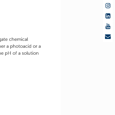
 gate chemical
her a photoacid or a
he pH of a solution