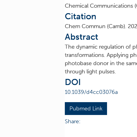
Chemical Communications (
Citation
Chem Commun (Camb). 2024
Abstract
The dynamic regulation of pH
transformations. Applying pho
photobase donor in the same 
through light pulses.
DOI
10.1039/d4cc03076a
Pubmed Link
Share: