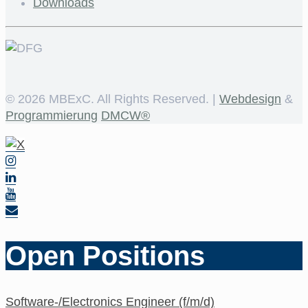
Downloads
©
2026 MBExC. All Rights Reserved. |
Webdesign
&
Programmierung
DMCW®
Open Positions
Software-/Electronics Engineer (f/m/d)