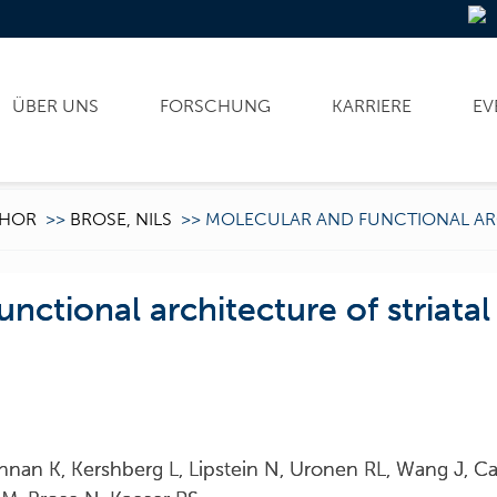
ÜBER UNS
FORSCHUNG
KARRIERE
EV
HOR
>>
BROSE, NILS
>>
MOLECULAR AND FUNCTIONAL ARC
unctional architecture of striata
shnan K, Kershberg L, Lipstein N, Uronen RL, Wang J, Cai