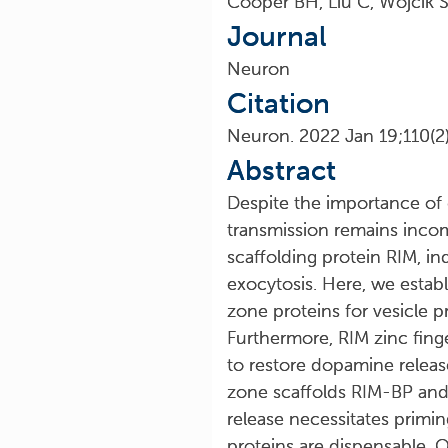
Cooper BH, Liu C, Wojcik S
Journal
Neuron
Citation
Neuron. 2022 Jan 19;110(2
Abstract
Despite the importance of 
transmission remains incom
scaffolding protein RIM, indi
exocytosis. Here, we estab
zone proteins for vesicle p
Furthermore, RIM zinc fing
to restore dopamine release
zone scaffolds RIM-BP and
release necessitates primin
proteins are dispensable. O