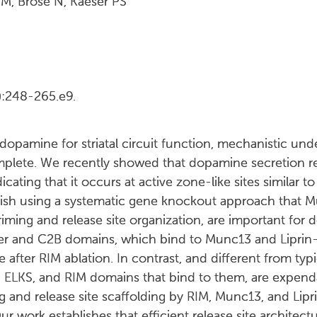
M, Brose N, Kaeser PS
):248-265.e9.
dopamine for striatal circuit function, mechanistic un
plete. We recently showed that dopamine secretion re
cating that it occurs at active zone-like sites similar to
lish using a systematic gene knockout approach that M
riming and release site organization, are important for
er and C2B domains, which bind to Munc13 and Liprin-α
 after RIM ablation. In contrast, and different from typi
 ELKS, and RIM domains that bind to them, are expen
g and release site scaffolding by RIM, Munc13, and Lipr
ur work establishes that efficient release site archite