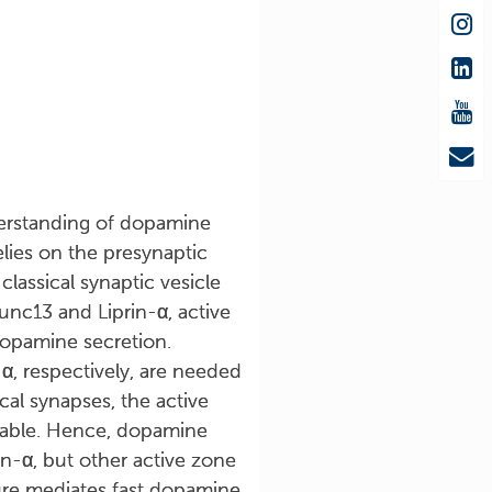
derstanding of dopamine
lies on the presynaptic
 classical synaptic vesicle
unc13 and Liprin-α, active
 dopamine secretion.
, respectively, are needed
cal synapses, the active
dable. Hence, dopamine
in-α, but other active zone
cture mediates fast dopamine