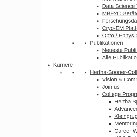
Data Science 
MBExC Geräte
Forschungsdat
Cryo-EM Plat
Opto / Ephys 
Publikationen
Neueste Publi
Alle Publikati
Karriere
Hertha-Sponer-Col
Vision & Com
Join us
College Prog
Hertha S
Advance
Kleingru
Mentorin
Career 