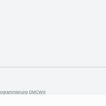
rogrammierung
DMCW®