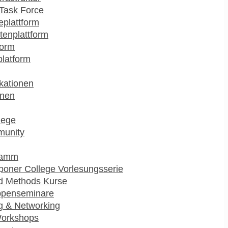
Task Force
plattform
enplattform
form
platform
kationen
onen
lege
munity
ramm
poner College Vorlesungsserie
d Methods Kurse
ppenseminare
g & Networking
Workshops