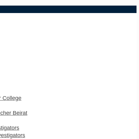
 College
cher Beirat
stigators
estigators