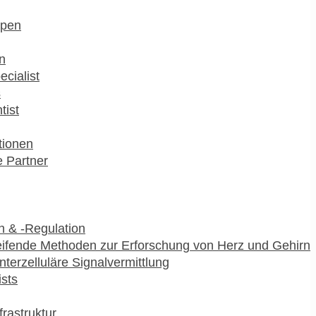
pen
n
ecialist
s
tist
utionen
 Partner
 & -Regulation
ifende Methoden zur Erforschung von Herz und Gehirn
interzelluläre Signalvermittlung
ists
frastruktur