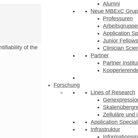
Alumni
Neue MBExC Grup
Professuren
Arbeitsgruppe
Application Sp
Junior Fellow
ntifiability of the
Clinician Scien
Partner
Partner Instit
Kooperierende
Forschung
Lines of Research
Genexpression
Skalenübergre
Zelluläre und 
Application Special
Infrastruktur
Informationsin