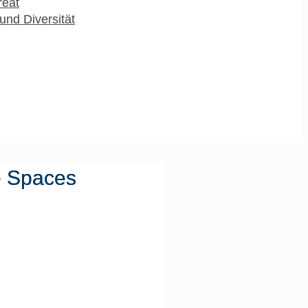
reat
und Diversität
te Spaces