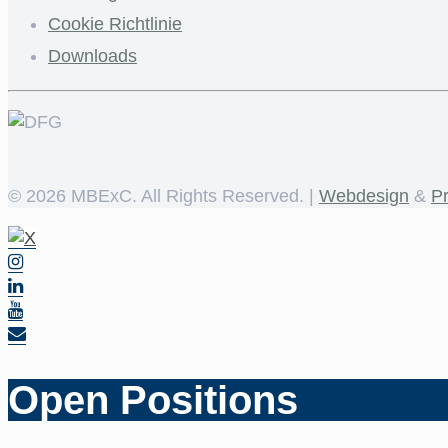
Cookie Richtlinie
Downloads
©
2026 MBExC. All Rights Reserved. |
Webdesign
&
P
Open Positions