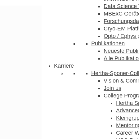
Data Science 
MBExC Geräte
Forschungsdat
Cryo-EM Plat
Opto / Ephys 
Publikationen
Neueste Publi
Alle Publikati
Karriere
Hertha-Sponer-Col
Vision & Com
Join us
College Prog
Hertha S
Advance
Kleingru
Mentorin
Career 