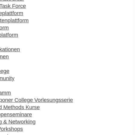
Task Force
plattform
enplattform
form
platform
kationen
onen
lege
munity
ramm
poner College Vorlesungsserie
d Methods Kurse
ppenseminare
g & Networking
Workshops