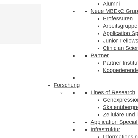
Alumni
Neue MBExC Grup
Professuren
Arbeitsgruppe
Application Sp
Junior Fellow
Clinician Scien
Partner
Partner Instit
Kooperierende
Forschung
Lines of Research
Genexpression
Skalenübergre
Zelluläre und 
Application Special
Infrastruktur
Informationsin