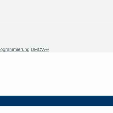
rogrammierung
DMCW®