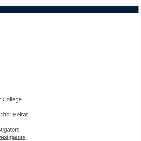
 College
cher Beirat
stigators
estigators