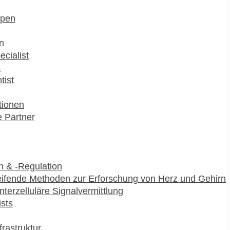
pen
n
ecialist
s
tist
utionen
 Partner
 & -Regulation
ifende Methoden zur Erforschung von Herz und Gehirn
interzelluläre Signalvermittlung
ists
frastruktur