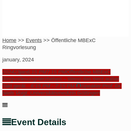
Home
>>
Events
>>
Öffentliche MBExC
Ringvorlesung
january, 2024
2024
23
jan
6:15 PM
7:15 PM
Öffentliche MBExC
Ringvorlesung
Herzbeben – Wenn das Herz außer
Takt gerät…
6:15 PM - 7:15 PM
Speaker:
Prof. Dr.
Niels Voigt, Universitätsmedizin Göttingen
Event Details