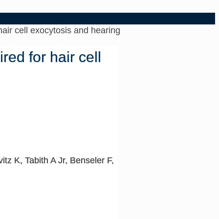
hair cell exocytosis and hearing
ed for hair cell
z K, Tabith A Jr, Benseler F,