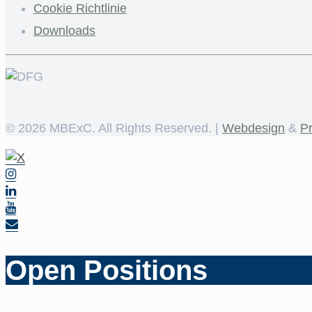
Cookie Richtlinie
Downloads
©
2026 MBExC. All Rights Reserved. |
Webdesign
&
P
Open Positions