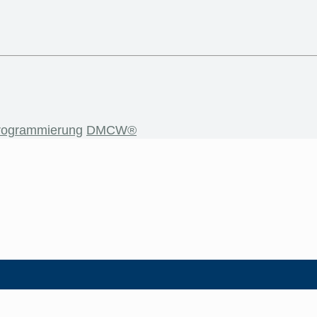
rogrammierung
DMCW®