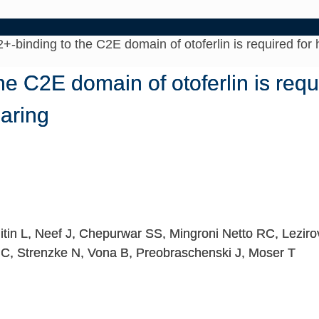
+-binding to the C2E domain of otoferlin is required for 
e C2E domain of otoferlin is requir
aring
in L, Neef J, Chepurwar SS, Mingroni Netto RC, Lezirovit
C, Strenzke N, Vona B, Preobraschenski J, Moser T