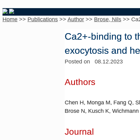
Home
>>
Publications
>>
Author
>>
Brose, Nils
>>
Ca2
Ca2+-binding to th
exocytosis and he
Posted on 08.12.2023
Authors
Chen H, Monga M, Fang Q, Slit
Brose N, Kusch K, Wichmann 
Journal