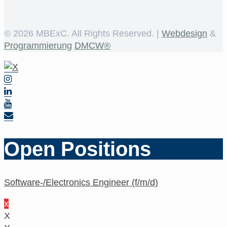
©
2026 MBExC. All Rights Reserved. |
Webdesign
&
Programmierung
DMCW®
Open Positions
Software-/Electronics Engineer (f/m/d)
x
X