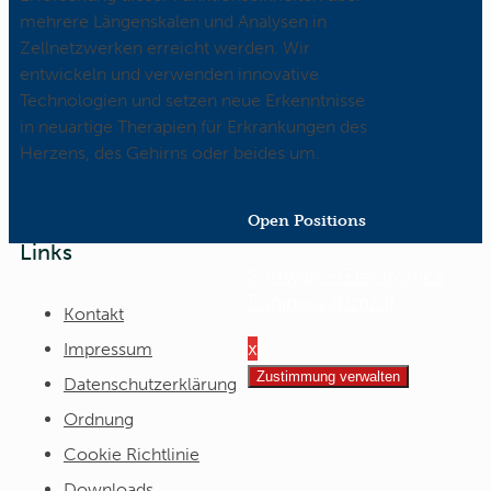
mehrere Längenskalen und Analysen in
Zellnetzwerken erreicht werden. Wir
entwickeln und verwenden innovative
Technologien und setzen neue Erkenntnisse
in neuartige Therapien für Erkrankungen des
Herzens, des Gehirns oder beides um.
Open Positions
Links
Software-/Electronics
Engineer (f/m/d)
Kontakt
x
Impressum
Zustimmung verwalten
Datenschutzerklärung
Ordnung
Cookie Richtlinie
Downloads