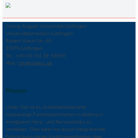
Georg-August-Universität Göttingen
Universitätsmedizin Göttingen
Robert-Koch-Str. 40
37075 Göttingen
Tel.: +49 (0) 551 39-61950
Mail:
ed.cxebm@ofni
Mission
Unser Ziel ist es, krankheitsrelevante
nanoskalige Funktionseinheiten in elektrisch
erregbaren Herz- und Nervenzellen zu
verstehen. Dies kann nur durch integrierende
Erforschung dieser Funktionseinheiten über