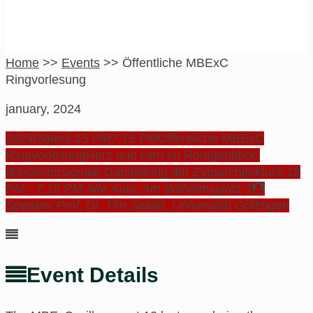
Home
>>
Events
>>
Öffentliche MBExC
Ringvorlesung
january, 2024
2024
09
jan
6:15 PM
7:15 PM
Öffentliche MBExC
Ringvorlesung
Herz und Hirn im Röntgenblick:
dreidimensionale Darstellung der Zytoarchitektur
6:15
PM - 7:15 PM
Alte Aula
, Am Wilhelmsplatz 1
Speaker:
Prof. Dr. Tim Salditt, Universität Göttingen
Event Details